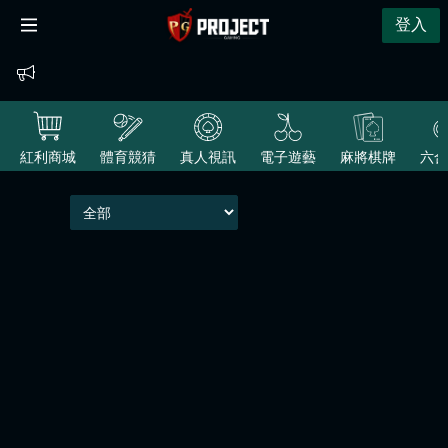
登入
紅利商城
體育競猜
真人視訊
電子遊藝
麻將棋牌
六合